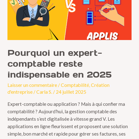
reste
indispensable
en
2025
Pourquoi un expert-
comptable reste
indispensable en 2025
Laisser un commentaire
/
Comptabilité
,
Création
d'entreprise
/
Carla S.
/
24 juillet 2025
Expert-comptable ou application ? Mais à qui confier ma
comptabilité ? Aujourd’hui, la gestion comptable des
indépendants s’est digitalisée à vitesse grand V. Les
applications en ligne fleurissent et proposent une solution
simple, bon marché et rapide pour gérer ses factures, ses