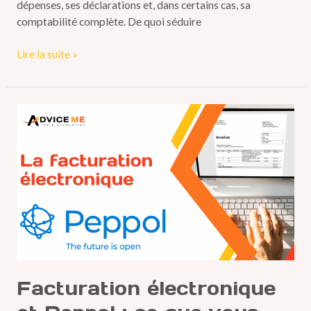
dépenses, ses déclarations et, dans certains cas, sa
comptabilité complète. De quoi séduire
Lire la suite »
Facturation
électronique
et
Peppol
:
ce
que
vous
devez
savoir
avant
Facturation électronique
2026