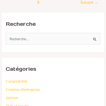
8
Suivant
→
Recherche
R
e
c
h
Catégories
e
r
Comptabilité
c
Création d'entreprise
h
Gestion
e