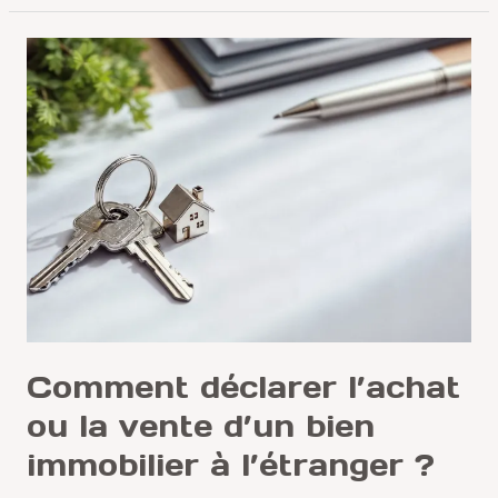
Comment
déclarer
l’achat
ou
la
vente
d’un
bien
immobilier
à
l’étranger
?
Comment déclarer l’achat
ou la vente d’un bien
immobilier à l’étranger ?