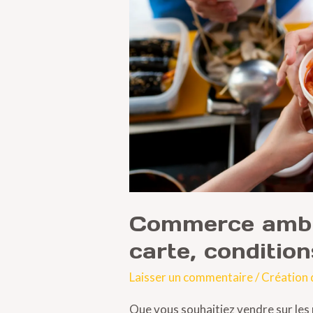
carte,
conditions
et
démarches
Commerce ambu
carte, conditio
Laisser un commentaire
/
Création 
Que vous souhaitiez vendre sur les 