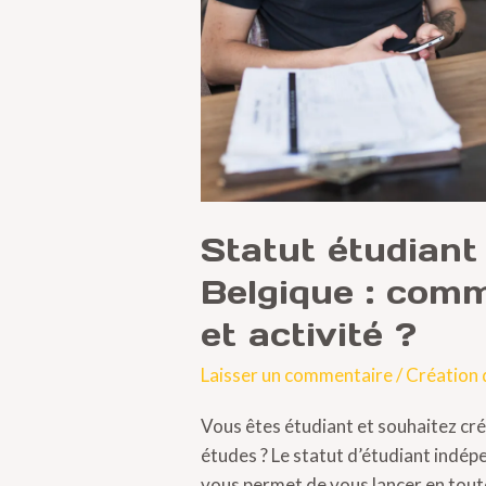
études
et
activité
?
Statut étudiant
Belgique : com
et activité ?
Laisser un commentaire
/
Création 
Vous êtes étudiant et souhaitez cré
études ? Le statut d’étudiant indép
vous permet de vous lancer en tout