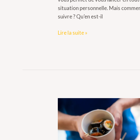
situation personnelle. Mais commen
suivre ? Qu’en est-il
Lire la suite »
Commerce
ambulant
en
2025
: