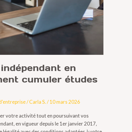
 indépendant en
ment cumuler études
d'entreprise
/
Carla S.
/
10 mars 2026
er votre activité tout en poursuivant vos
endant, en vigueur depuis le 1er janvier 2017,
e légalité avec des conditions adaptées à votre