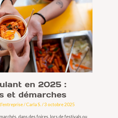
lant en 2025 :
ns et démarches
d'entreprise
/
Carla S.
/
3 octobre 2025
marchés, dans des foires, lors de festivals ou