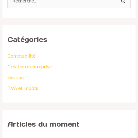
R
e
c
h
Catégories
e
r
Comptabilité
c
Création d'entreprise
h
Gestion
e
TVA et impôts
r
:
Articles du moment