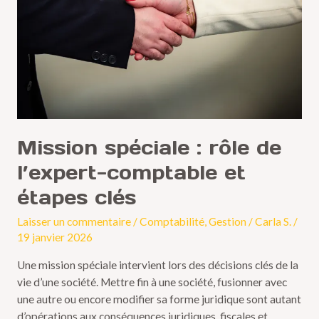
de
l’expert-
comptable
et
étapes
clés
Mission spéciale : rôle de
l’expert-comptable et
étapes clés
Laisser un commentaire
/
Comptabilité
,
Gestion
/
Carla S.
/
19 janvier 2026
Une mission spéciale intervient lors des décisions clés de la
vie d’une société. Mettre fin à une société, fusionner avec
une autre ou encore modifier sa forme juridique sont autant
d’opérations aux conséquences juridiques, fiscales et