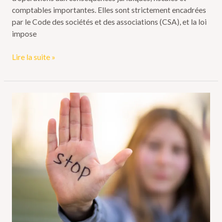
comptables importantes. Elles sont strictement encadrées
par le Code des sociétés et des associations (CSA), et la loi
impose
Lire la suite »
Cessation
d’activité
en
Belgique
:
7
étapes
pour
s’y
préparer
sereinement