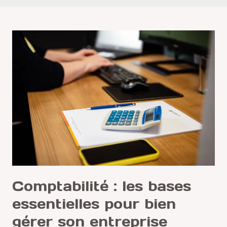
Comptabilité
:
les
bases
essentielles
pour
bien
gérer
son
entreprise
Comptabilité : les bases
essentielles pour bien
gérer son entreprise